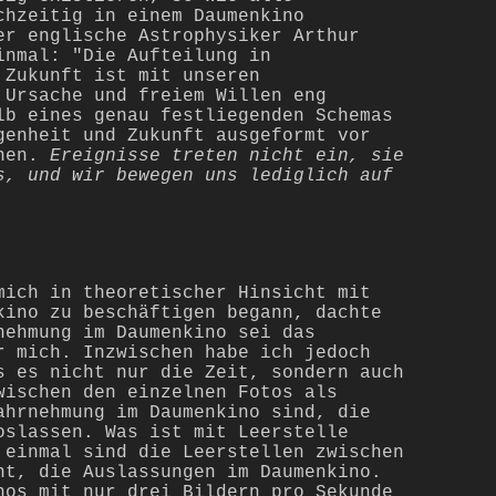
chzeitig in einem Daumenkino
er englische Astrophysiker Arthur
inmal: "Die Aufteilung in
 Zukunft ist mit unseren
 Ursache und freiem Willen eng
lb eines genau festliegenden Schemas
genheit und Zukunft ausgeformt vor
ehen.
Ereignisse treten nicht ein, sie
s, und wir bewegen uns lediglich auf
mich in theoretischer Hinsicht mit
kino zu beschäftigen begann, dachte
nehmung im Daumenkino sei das
r mich. Inzwischen habe ich jedoch
s es nicht nur die Zeit, sondern auch
wischen den einzelnen Fotos als
hrnehmung im Daumenkino sind, die
oslassen. Was ist mit Leerstelle
 einmal sind die Leerstellen zwischen
nt, die Auslassungen im Daumenkino.
nos mit nur drei Bildern pro Sekunde