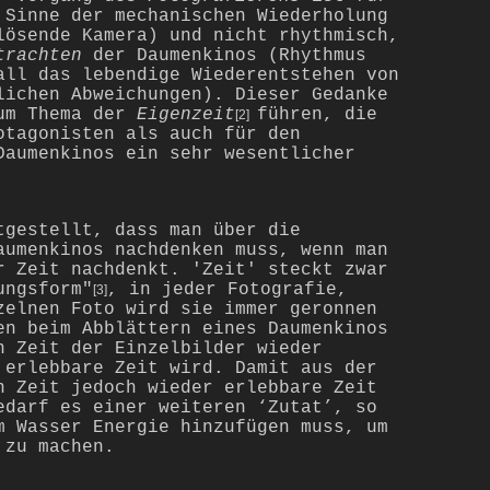
 Sinne der mechanischen Wiederholung
lösende Kamera) und nicht rhythmisch,
trachten
der Daumenkinos (Rhythmus
all das lebendige Wiederentstehen von
lichen Abweichungen). Dieser Gedanke
zum Thema der
Eigenzeit
führen, die
[2]
otagonisten als auch für den
Daumenkinos ein sehr wesentlicher
tgestellt, dass man über die
aumenkinos nachdenken muss, wenn man
r Zeit nachdenkt. 'Zeit' steckt zwar
ungsform"
, in jeder Fotografie,
[3]
zelnen Foto wird sie immer geronnen
en beim Abblättern eines Daumenkinos
n Zeit der Einzelbilder wieder
 erlebbare Zeit wird. Damit aus der
n Zeit jedoch wieder erlebbare Zeit
edarf es einer weiteren ‘Zutat’, so
m Wasser Energie hinzufügen muss, um
 zu machen.