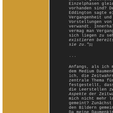
Einzelphasen glei
vorhanden sind? D
Eddington sagte e
Vergangenheit und
Vorstellungen von
verwandt. Innerha
vermag man Vergan
sich liegen zu s
existieren bereit
sie zu."
[1]
...
Anfangs, als ich 
dem Medium Daumen
ich, die Zeitwahr
zentrale Thema fü
festgestellt, das
die Leerstellen z
Aspekte
der Zeitwa
mich nicht mehr l
gemeint? Zunächst
den Bildern gemei
Da meine Daumenki