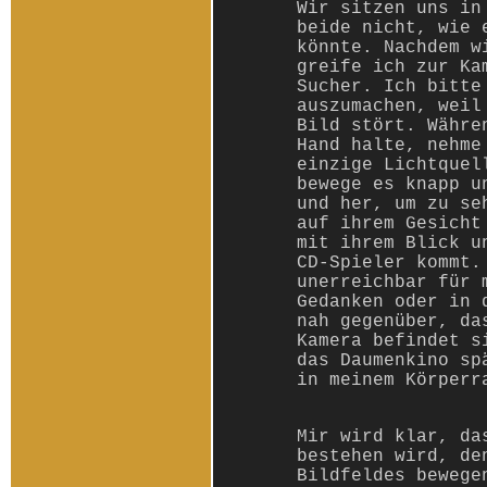
Wir sitzen uns in
beide nicht, wie 
könnte. Nachdem w
greife ich zur Ka
Sucher. Ich bitte
auszumachen, weil
Bild stört. Währe
Hand halte, nehme
einzige Lichtquel
bewege es knapp u
und her, um zu se
auf ihrem Gesicht
mit ihrem Blick u
CD-Spieler kommt.
unerreichbar für 
Gedanken oder in 
nah gegenüber, da
Kamera befindet s
das Daumenkino sp
in meinem Körperr
Mir wird klar, da
bestehen wird, de
Bildfeldes bewege