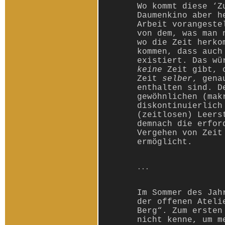
Wo kommt diese ‘Z
Daumenkino aber h
Arbeit vorangeste
von dem, was man 
wo die Zeit herko
kommen, dass auch
existiert. Das wü
keine
Zeit gibt, o
Zeit
selber
, gena
enthalten sind. D
gewöhnlichen (mak
diskontinuierlich
(zeitlosen) Leers
demnach die erfor
Vergehen von Zeit
ermöglicht.
...
Im Sommer des Jah
der offenen Ateli
Berg“. Zum ersten
nicht kenne, um m