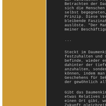
Betrachten der Da
sich die Menschen
selbst begegneten
Prinzip. Diese Ve
bleibende Faszina
auslöste. "Der Ma
meiner Beschäftig
...
Steckt im Daumenk
festzuhalten und 
befinde, wieder e
dahinter der tief
anzuhalten, sonde
können, indem man
Geschehens für Se
der gewöhnlich al
Gibt das Daumenki
etwas Relatives i
einen Ort gibt, w
Zukunft gleichzei