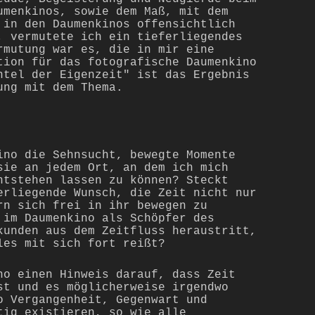
umenkinos, sowie dem Maß, mit dem
 in den Daumenkinos offensichtlich
, vermutete ich ein tieferliegendes
rmutung war es, die in mir eine
tion für das fotografische Daumenkino
ntel der Eigenzeit" ist das Ergebnis
ung mit dem Thema.
ino die Sehnsucht, bewegte Momente
sie an jedem Ort, an dem ich mich
ntstehen lassen zu können? Steckt
erliegende Wunsch, die Zeit nicht nur
rn sich frei in ihr bewegen zu
 im Daumenkino als Schöpfer des
kunden aus dem Zeitfluss heraustritt,
les mit sich fort reißt?
no einen Hinweis darauf, dass Zeit
st und es möglicherweise irgendwo
o Vergangenheit, Gegenwart und
tig existieren, so wie alle