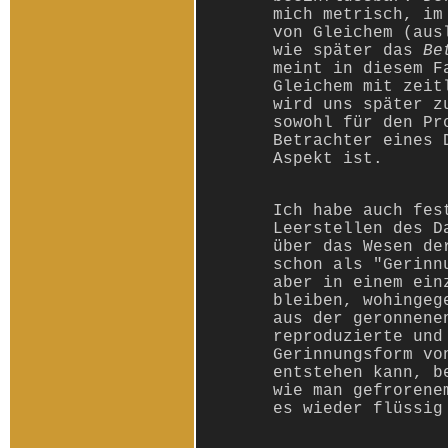
mich metrisch, im
von Gleichem (aus
wie später das
Be
meint in diesem F
Gleichem mit zeit
wird uns später 
sowohl für den Pr
Betrachter eines 
Aspekt ist.
Ich habe auch fes
Leerstellen des D
über das Wesen de
schon als "Gerinn
aber in einem ein
bleiben, wohingeg
aus der geronnene
reproduzierte und
Gerinnungsform vo
entstehen kann, b
wie man gefrorene
es wieder flüssig