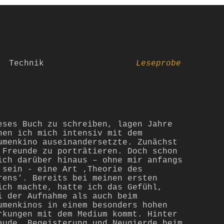
Technik
Leseprobe
eses Buch zu schreiben, lagen Jahre
nen ich mich intensiv mit dem
umenkino auseinandersetzte. Zunächst
 Freunde zu porträtieren. Doch schon
ich darüber hinaus – ohne mir anfangs
 sein - eine Art ‚Theorie des
rens‘. Bereits bei meinen ersten
ich machte, hatte ich das Gefühl,
i der Aufnahme als auch beim
umenkinos in einem besonders hohen
rkungen mit dem Medium kommt. Hinter
eude, Begeisterung und Neugierde beim