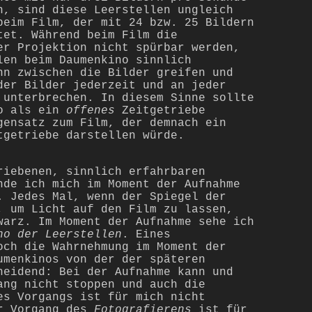
n, sind diese Leerstellen ungleich
beim Film, der mit 24 bzw. 25 Bildern
tet. Während beim Film die
er Projektion nicht spürbar werden,
len beim Daumenkino sinnlich
nn zwischen die Bilder greifen und
der Bilder jederzeit und an jeder
 unterbrechen. In diesem Sinne sollte
no als ein
offenes
Zeitgetriebe
gensatz zum Film, der demnach ein
tgetriebe darstellen würde.
riebenen, sinnlich erfahrbaren
nde ich mich im Moment der Aufnahme
. Jedes Mal, wenn der Spiegel der
, um Licht auf den Film zu lassen,
warz. Im Moment der Aufnahme sehe ich
no der Leerstellen
. Eines
och die Wahrnehmung im Moment der
umenkinos von der der späteren
heidend: Bei der Aufnahme kann und
ang nicht stoppen und auch die
es Vorgangs ist für mich nicht
er Vorgang des
Fotografierens
ist für