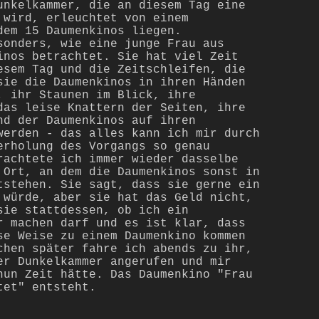
unkelkammer, die an diesem Tag eine
 wird, erleuchtet von einem
dem 15 Daumenkinos liegen.
sonders, wie eine junge Frau aus
inos betrachtet. Sie hat viel Zeit
esem Tag und die Zeitschleifen, die
sie die Daumenkinos in ihren Händen
, ihr Staunen im Blick, ihre
das leise Knattern der Seiten, ihre
nd der Daumenkinos auf ihren
werden - das alles kann ich mir durch
erholung des Vorgangs so genau
rachtete ich immer wieder dasselbe
 Ort, an dem die Daumenkinos sonst in
ntstehen.
Sie sagt, dass sie gerne ein
 würde, aber sie hat das Geld nicht,
sie stattdessen, ob ich ein
r machen darf und es ist klar, dass
se Weise zu einem Daumenkino kommen
chen später fahre ich abends zu ihr,
er Dunkelkammer angerufen und mir
nun Zeit hätte. Das Daumenkino "Frau
tet" entsteht.