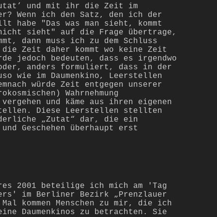
utat’ und mit ihr die Zeit im
er? Wenn ich den Satz, den ich der
llt habe "Das was man sieht, kommt
nicht sieht" auf die Frage übertrage,
mmt, dann muss ich zu dem Schluss
 die Zeit daher kommt wo keine Zeit
rde jedoch bedeuten, dass es irgendwo
der, anders formuliert, dass in der
uso wie im Daumenkino, Leerstellen
emnach würde Zeit entgegen unserer
rokosmischen) Wahrnehmung
 vergehen und käme aus ihren eigenen
tellen. Diese Leerstellen stellten
derliche „Zutat“ dar, die ein
 und Geschehen überhaupt erst
res 2001 beteilige ich mich am 'Tag
ers' im Berliner Bezirk „Prenzlauer
 Mal kommen Menschen zu mir, die ich
eine Daumenkinos zu betrachten. Sie