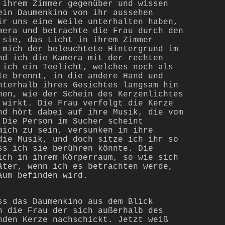
 ihrem Zimmer gegenüber und wissen
ein Daumenkino von ihr aussehen
ir uns eine Weile unterhalten haben,
mera und betrachte die Frau durch den
 sie, das Licht in ihrem Zimmer
 mich der beleuchtete Hintergrund im
nd ich die Kamera mit der rechten
 ich ein Teelicht, welches noch als
le brennt, in die andere Hand und
nterhalb ihres Gesichtes langsam hin
hen, wie der Schein des Kerzenlichtes
 wirkt. Die Frau verfolgt die Kerze
nd hört dabei auf ihre Musik, die vom
 Die Person im Sucher scheint
mich zu sein, versunken in ihre
die Musik, und doch sitze ich ihr so
ss ich sie berühren könnte. Die
ich in ihrem Körperraum, so wie sich
äter, wenn ich es betrachten werde,
aum befinden wird.
ss das Daumenkino aus dem Blick
n die Frau der sich außerhalb des
nden Kerze nachschickt. Jetzt weiß