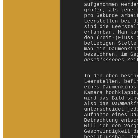
aufgenommen werde
größer, als jene 
pro Sekunde arbei
Leerstellen bei d
sind die Leerstel
erfahrbar. Man ka
den (Zeit-)Fluss 
beliebigen Stelle
man ein Daumenki
bezeichnen, im Ge
geschlossenes
Zei
In den oben besch
Leerstellen, befi
eines Daumenkinos
Kamera hochklappt
wird das Bild sch
also das
Daumenki
unterscheidet jed
Aufnahme eines Da
Betrachtung entsc
will ich den Vorg
Geschwindigkeit d
beeinflussbar. D